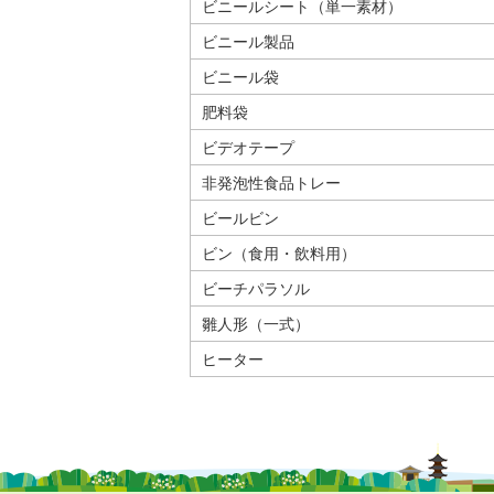
ビニールシート（単一素材）
ビニール製品
ビニール袋
肥料袋
ビデオテープ
非発泡性食品トレー
ビールビン
ビン（食用・飲料用）
ビーチパラソル
雛人形（一式）
ヒーター