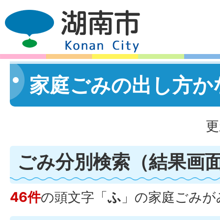
家庭ごみの出し方か
更
ごみ分別検索
（結果画
46件
の頭文字「
ふ
」の
家庭ごみ
が