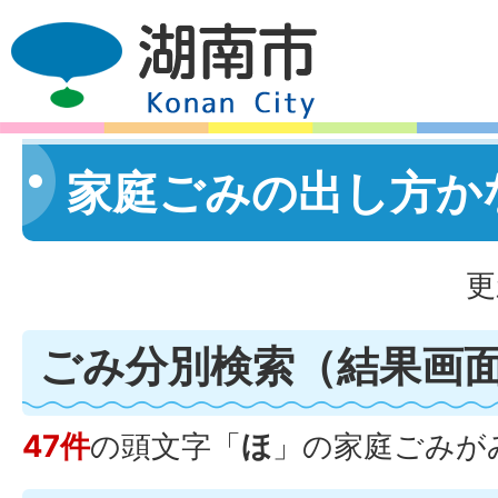
家庭ごみの出し方か
更
ごみ分別検索
（結果画
47件
の頭文字「
ほ
」の
家庭ごみ
が