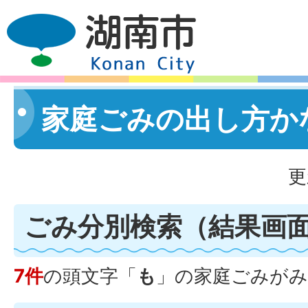
家庭ごみの出し方か
更
ごみ分別検索
（結果画
7件
の頭文字「
も
」の
家庭ごみ
がみ