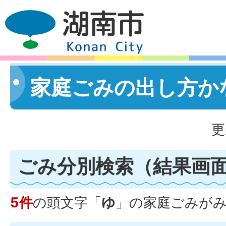
家庭ごみの出し方か
更
ごみ分別検索
（結果画
5件
の頭文字「
ゆ
」の
家庭ごみ
が