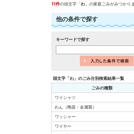
11件
の頭文字「
わ
」の
家庭ごみ
がみつかり
他の条件で探す
キーワードで探す
頭文字「
わ
」の
ごみ分別検索
結果一覧
ごみの種類
ワイシャツ
わん（陶器・金属製）
ワッシャー
ワイヤー