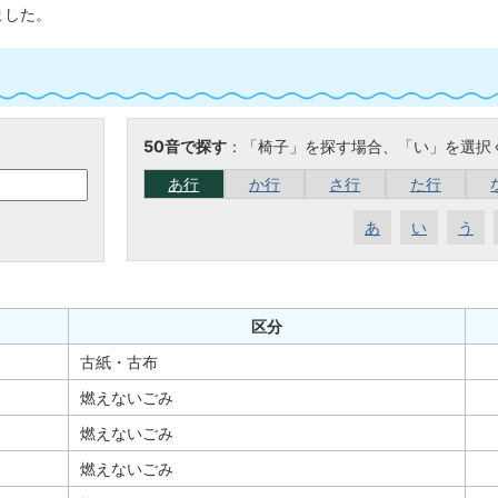
ました。
50音で探す
：「椅子」を探す場合、「い」を選択
あ行
か行
さ行
た行
あ
い
う
区分
古紙・古布
燃えないごみ
燃えないごみ
燃えないごみ