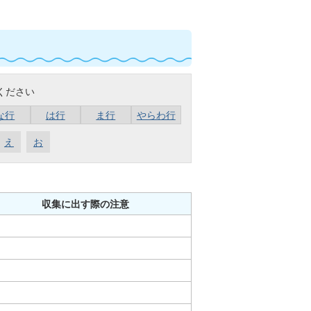
ください
な行
は行
ま行
やらわ行
え
お
収集に出す際の注意