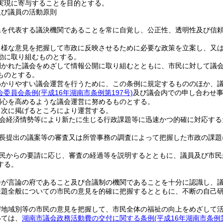
実現に寄与することを目的とする。
及び議員の活動原則
民を代表する議決機関であることを常に自覚し、公正性、透明性及び信
。
多様な意見を把握して市政に反映させるために必要な政策を立案し、又
動に取り組むものとする。
開かれた議会をめざして情報公開に取り組むとともに、市民に対して議
ものとする。
わかりやすい議会運営を行うために、この条例に規定するもののほか、
会委員会条例
(平成16年湖南市条例第197号)
及び議会内での申し合わせ
関心を高めるような議会運営に努めるものとする。
、次に掲げるところにより運営する。
会経済情勢等により新たに生じる行政課題等に迅速かつ的確に対応する
長提出の議案等の審査又は所管事務の調査によって把握した市政の課題
。
民からの要請に応じ、審査の経過等を説明するとともに、議員及び市民
する。
会が言論の府であること及び合議制の機関であることを十分に認識し、
課題全般についての市民の意見を的確に把握するとともに、不断の自己
び地域別等の市民の意見を把握して、市民全体の福祉の向上をめざして
いては、
湖南市議会政務活動費の交付に関する条例
(平成16年湖南市条例