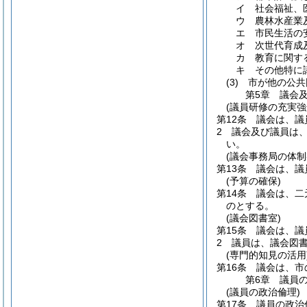
イ
社会福祉、
ウ
農林水産業
エ
市民生活の
オ
次世代育成
カ
教育に関す
キ
その他特に
(3)
市が他の公共
第5章
議会
(議員研修の充実強
第12条
議会は、議
2
議会及び議員は
い。
(議会事務局の体制
第13条
議会は、議
(予算の確保)
第14条
議会は、二
のとする。
(議会図書室)
第15条
議会は、議
2
議員は、議会図
(専門的知見の活用
第16条
議会は、市
第6章
議員
(議員の政治倫理)
第17条
議員の政治