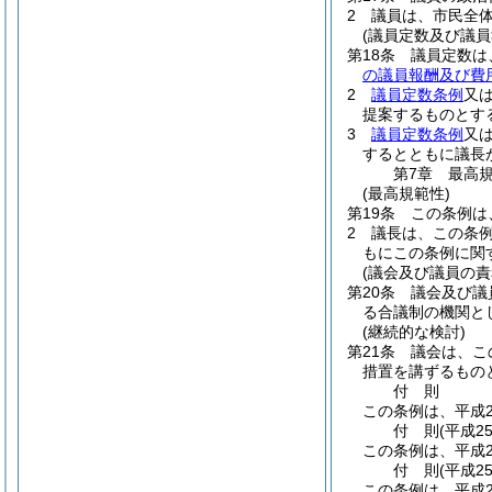
2
議員は、市民全
(議員定数及び議員
第18条
議員定数は
の議員報酬及び費
2
議員定数条例
又
提案するものとす
3
議員定数条例
又
するとともに議長
第7章
最高
(最高規範性)
第19条
この条例は
2
議長は、この条
もにこの条例に関
(議会及び議員の責
第20条
議会及び議
る合議制の機関と
(継続的な検討)
第21条
議会は、こ
措置を講ずるもの
付
則
この条例は、平成2
付
則
(平成2
この条例は、平成2
付
則
(平成2
この条例は、平成2