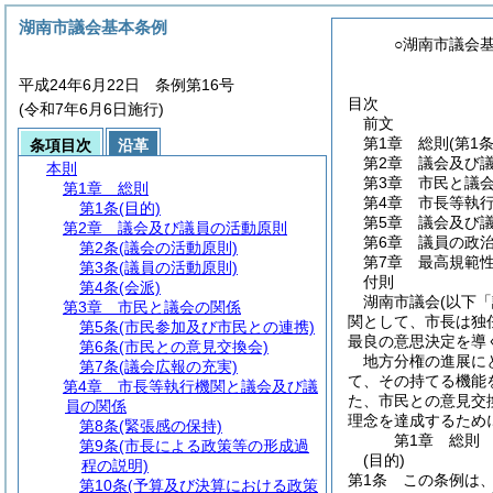
湖南市議会基本条例
○湖南市議会
平成24年6月22日 条例第16号
目次
(令和7年6月6日施行)
前文
第1章
総則
(第1条
条項目次
沿革
第2章
議会及び
本則
第3章
市民と議
第1章
総則
第4章
市長等執
第1条
(目的)
第5章
議会及び
第2章
議会及び議員の活動原則
第6章
議員の政
第2条
(議会の活動原則)
第7章
最高規範
第3条
(議員の活動原則)
付則
第4条
(会派)
湖南市議会(以下
第3章
市民と議会の関係
関として、市長は独
第5条
(市民参加及び市民との連携)
最良の意思決定を導
第6条
(市民との意見交換会)
地方分権の進展に
第7条
(議会広報の充実)
て、その持てる機能
第4章
市長等執行機関と議会及び議
た、市民との意見交
員の関係
理念を達成するため
第8条
(緊張感の保持)
第1章
総則
第9条
(市長による政策等の形成過
(目的)
程の説明)
第1条
この条例は
第10条
(予算及び決算における政策