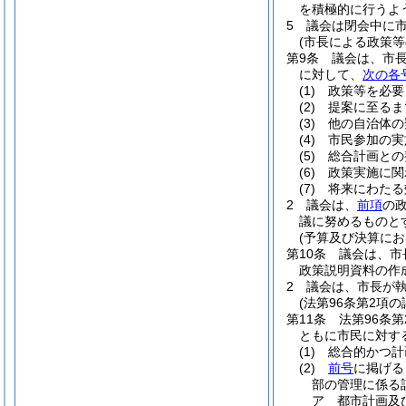
を積極的に行うよ
5
議会は閉会中に
(市長による政策等
第9条
議会は、市
に対して、
次の各
(1)
政策等を必要
(2)
提案に至るま
(3)
他の自治体の
(4)
市民参加の実
(5)
総合計画との
(6)
政策実施に関
(7)
将来にわたる
2
議会は、
前項
の
議に努めるものと
(予算及び決算に
第10条
議会は、市
政策説明資料の作
2
議会は、市長が
(法第96条第2項の
第11条
法第96条
ともに市民に対す
(1)
総合的かつ計
(2)
前号
に掲げる
部の管理に係る
ア
都市計画及