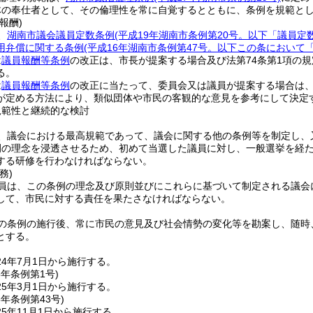
体の奉仕者として、その倫理性を常に自覚するとともに、条例を規範と
報酬)
、
湖南市議会議員定数条例
(平成19年湖南市条例第20号。以下「議員定
用弁償に関する条例
(平成16年湖南市条例第47号。以下この条において
は
議員報酬等条例
の改正は、市長が提案する場合及び法第74条第1項の
る。
は
議員報酬等条例
の改正に当たって、委員会又は議員が提案する場合は
が定める方法により、類似団体や市民の客観的な意見を参考にして決定
規範性と継続的な検討
、議会における最高規範であって、議会に関する他の条例等を制定し、
例の理念を浸透させるため、初めて当選した議員に対し、一般選挙を経
する研修を行わなければならない。
務)
員は、この条例の理念及び原則並びにこれらに基づいて制定される議会
して、市民に対する責任を果たさなければならない。
の条例の施行後、常に市民の意見及び社会情勢の変化等を勘案し、随時
とする。
4年7月1日から施行する。
5年
条例第1号)
5年3月1日から施行する。
5年
条例第43号)
5年11月1日から施行する。