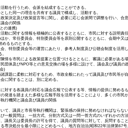
会活動を行うため、会派を結成することができる。
心とした同一の理念を共有する議員で構成し、活動する。
、政策決定及び政策提言等に関し、必要に応じ会派間で調整を行い、合
と議会の関係
との連携)
会活動に関する情報を積極的に公表するとともに、市民に対する説明責
のほか、常任委員会、特別委員会等を原則公開するとともに、会期中又
努めるものとする。
員会、特別委員会等の運営にあたり、参考人制度及び公聴会制度を活用
る。
び陳情を市民による政策提案と位置づけるとともに、審議に必要がある
市民団体及びNPO等との意見交換の場を多様に設けて、議会及び議員の
会)
の諸課題に柔軟に対応するため、市政全般にわたって議員及び市民等が
換会に関することは、別に定める。
案に対する各議員の対応を議会広報で公表する等、情報の提供に努める
術の発達を踏まえた多様な広報手段を活用することにより、多くの市民
等執行機関と議会及び議員の関係
おいて、議員と市長等執行機関は、緊張感の保持に努めなければならな
及び一般質問は、一括方式、分割方式又は一問一答方式のいずれかの方
は、議長又は委員長の許可を得て、議員の質問等に対して、反問するこ
よる専決処分を最小限にとどめるべく、地方自治法
(昭和22年法律第67