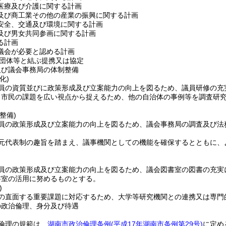
医療及び介護に関する計画
及び商工業その他の産業の振興に関する計画
安全、交通及び環境に関する計画
及び男女共同参画に関する計画
る計画
議会が必要と認める計画
団体等と結ぶ提携又は協定
及び議会事務局の体制整備
化)
員の資質並びに政策形成及び立案能力の向上を図るため、議員研修の充
、市民の課題を広い視点から捉えるため、他の自治体の事例等を調査研
整備)
員の政策形成及び立案能力の向上を図るため、議会事務局の調査及び法
元代表制の趣旨を踏まえ、議事機関としての機能を確保するとともに、
員の政策形成及び立案能力の向上を図るため、議会図書室の図書の充実
書室の活用に努めるものとする。
)
の直面する重要課題に対応するため、大学等研究機関との連携又は専門
の政治倫理、身分及び待遇
倫理の規範は、
湖南市政治倫理条例
(平成17年湖南市条例第29号)
に定め