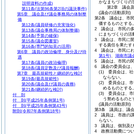
かなまちづくりの
説明資料の作成)
第2章
議会
第11条
(法第96条第2項の議決事件)
(議会の活動原則)
第5章
議会及び議会事務局の体制整
第2条
議会は、市
備
価するものとする
第12条
(議員研修の充実強化)
2
議会は、市民の
第13条
(議会事務局の体制整備)
にまちづくりの活
第14条
(予算の確保)
3
議会は、市民に
第15条
(議会図書室)
する責任を果たす
第16条
(専門的知見の活用)
4
議会は、市民に
第6章
議員の政治倫理、身分及び待
第1号)
、
湖南市議
遇
5
議会は、市民の
第17条
(議員の政治倫理)
6
議会の委員会は
第18条
(議員定数及び議員報酬)
(1)
委員会は、社
第7章
最高規範性と継続的な検討
ならない。
第19条
(最高規範性)
(2)
委員会は、市
第20条
(議会及び議員の責務)
めるものとする
第21条
(継続的な検討)
(3)
委員会は、市
付 則
う努めるものと
付 則
(平成25年条例第1号)
(議員の活動原則)
付 則
(平成25年条例第43号)
第3条
議員は、議
附則
(令和7年条例第18号)
2
議員は、市政の
らない。
3
議員は、個別及
4
政務活動費につ