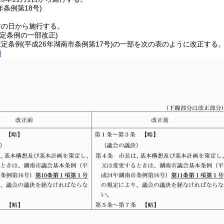
年
条例第18号)
布の日から施行する。
定条例の一部改正)
策定条例
(平成26年湖南市条例第17号)
の一部を次の表のように改正する
]