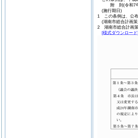
附
則
(令和7
(施行期日)
1
この条例は、公
(湖南市総合計画策
2
湖南市総合計画
[様式ダウンロード