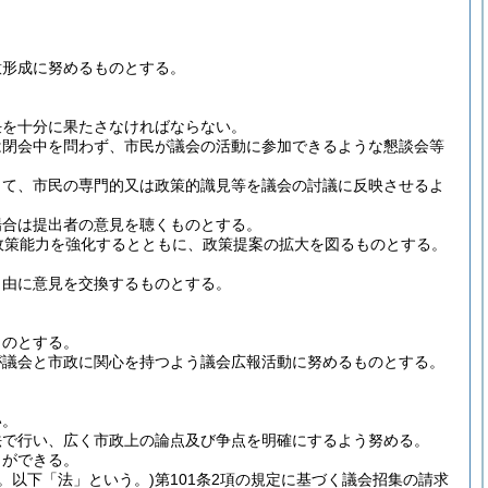
意形成に努めるものとする。
任を十分に果たさなければならない。
は閉会中を問わず、市民が議会の活動に参加できるような懇談会等
して、市民の専門的又は政策的識見等を議会の討議に反映させるよ
場合は提出者の意見を聴くものとする。
政策能力を強化するとともに、政策提案の拡大を図るものとする。
自由に意見を交換するものとする。
ものとする。
が議会と市政に関心を持つよう議会広報活動に努めるものとする。
い。
法で行い、広く市政上の論点及び争点を明確にするよう努める。
とができる。
号。以下「法」という。)
第101条2項の規定に基づく議会招集の請求