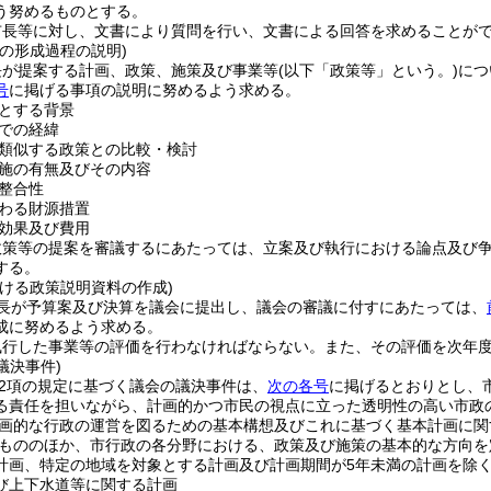
う努めるものとする。
市長等に対し、文書により質問を行い、文書による回答を求めることが
の形成過程の説明)
長が提案する計画、政策、施策及び事業等
(以下「政策等」という。)
につ
号
に掲げる事項の説明に努めるよう求める。
とする背景
での経緯
類似する政策との比較・検討
施の有無及びその内容
整合性
わる財源措置
効果及び費用
政策等の提案を審議するにあたっては、立案及び執行における論点及び
する。
おける政策説明資料の作成)
長が予算案及び決算を議会に提出し、議会の審議に付すにあたっては、
成に努めるよう求める。
執行した事業等の評価を行わなければならない。
また、その評価を次年
議決事件)
第2項の規定に基づく議会の議決事件は、
次の各号
に掲げるとおりとし、
る責任を担いながら、計画的かつ市民の視点に立った透明性の高い市政
画的な行政の運営を図るための基本構想及びこれに基づく基本計画に関
もののほか、市行政の各分野における、政策及び施策の基本的な方向を
計画、特定の地域を対象とする計画及び計画期間が5年未満の計画を除く
び上下水道等に関する計画