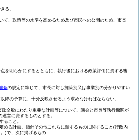
できる。
いて、政策等の水準を高めるため及び市民への公開のため、市長
争点を明らかにするとともに、執行後における政策評価に資する審
前条
の規定に準じて、市長に対し施策別又は事業別の分かりやすい
度以降の予算に、十分反映させるよう求めなければならない。
市政全般にわたり重要な計画等について、議会と市長等執行機関が
の運営に資するものとする。
すること。
定める計画、指針その他これらに類するものに関すること
(行政内
。)
で、次に掲げるもの