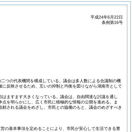
平成24年6月22日
条例第16号
の二つの代表機関を構成している。議会は多人数による合議制の機
確に反映させるため、互いの抑制と均衡を図りながら湖南市として
割はますます大きくなっている。議会は、自由闊達な討議を通し
争点を明らかにし、広く市民に積極的な情報の公開を進める。ま
信頼される議会をめざし、市民との協働のもと、議会のめざすべき
運営の基本事項を定めることにより、市民が安心して生活できる豊