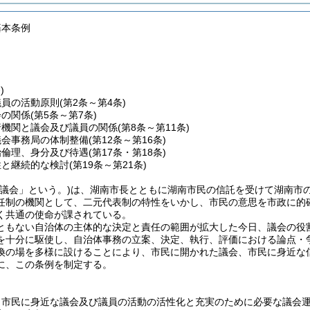
基本条例
)
議員の活動原則
(第2条～第4条)
会の関係
(第5条～第7条)
行機関と議会及び議員の関係
(第8条～第11条)
議会事務局の体制整備
(第12条～第16条)
治倫理、身分及び待遇
(第17条・第18条)
性と継続的な検討
(第19条～第21条)
「議会」という。)は、湖南市長とともに湖南市民の信託を受けて湖南市
任制の機関として、二元代表制の特性をいかし、市民の意思を市政に的
く共通の使命が課されている。
ともない自治体の主体的な決定と責任の範囲が拡大した今日、議会の役
を十分に駆使し、自治体事務の立案、決定、執行、評価における論点・
換の場を多様に設けることにより、市民に開かれた議会、市民に身近な
に、この条例を制定する。
、市民に身近な議会及び議員の活動の活性化と充実のために必要な議会