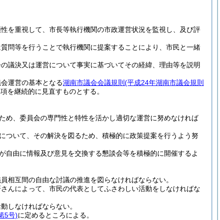
頼性を重視して、市長等執行機関の市政運営状況を監視し、及び評
は質問等を行うことで執行機関に提案することにより、市民と一緒
会の議決又は運営について事実に基づいてその経緯、理由等を説明
議会運営の基本となる
湖南市議会会議規則
(平成24年湖南市議会規則
事項を継続的に見直すものとする。
ため、委員会の専門性と特性を活かし適切な運営に努めなければ
について、その解決を図るため、積極的に政策提案を行うよう努
が自由に情報及び意見を交換する懇談会等を積極的に開催するよ
議員相互間の自由な討議の推進を図らなければならない。
研さんによって、市民の代表としてふさわしい活動をしなければな
活動しなければならない。
第5号)
に定めるところによる。