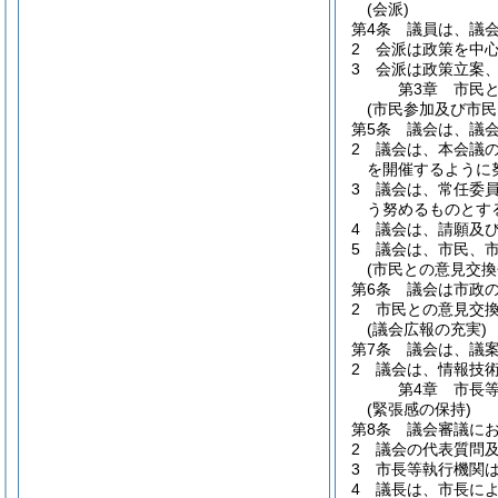
(会派)
第4条
議員は、議
2
会派は政策を中
3
会派は政策立案
第3章
市民
(市民参加及び市民
第5条
議会は、議
2
議会は、本会議
を開催するように
3
議会は、常任委
う努めるものとす
4
議会は、請願及
5
議会は、市民、
(市民との意見交換
第6条
議会は市政
2
市民との意見交
(議会広報の充実)
第7条
議会は、議
2
議会は、情報技
第4章
市長
(緊張感の保持)
第8条
議会審議に
2
議会の代表質問
3
市長等執行機関
4
議長は、市長に