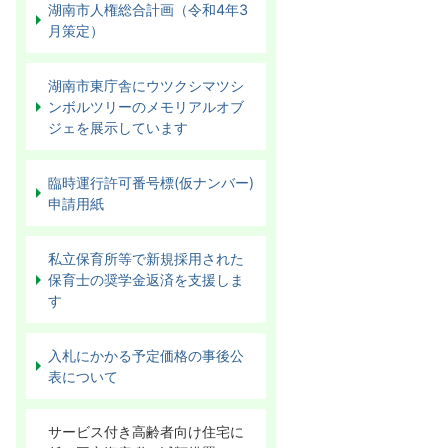
湖南市人権総合計画（令和4年3
月策定）
湖南市東庁舎にウツクシマツシ
ンボルツリーのメモリアルオブ
ジェを展示しています
臨時運行許可番号標(仮ナンバー)
申請用紙
私立保育所等で新規採用された
保育士の奨学金返済を支援しま
す
入札にかかる予定価格の事後公
表について
サービス付き高齢者向け住宅に