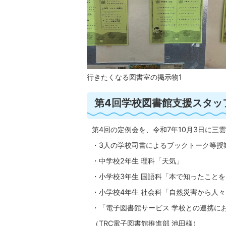
行きたくなる図書室の掲示物1
第4回学校図書館支援スタッ
第4回の定例会を、令和7年10月3日に三
・3人の学校司書によるブックトーク等授
・中学校2年生 理科「天気」
・小学校3年生 国語科「本で知ったこと
・小学校4年生 社会科「自然災害から人
・「電子図書館サービス 学校との連携に
（TRC電子図書館推進部 池田様）