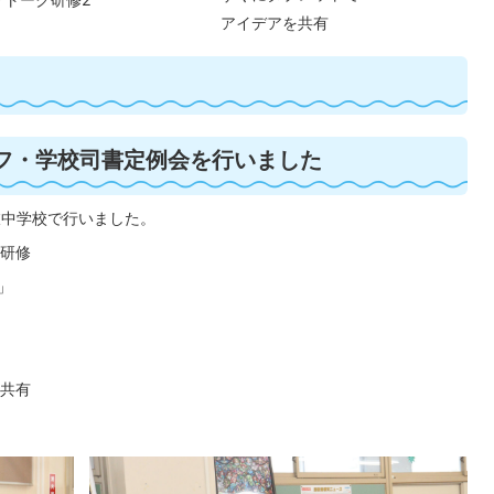
アイデアを共有
フ・学校司書定例会を行いました
枝中学校で行いました。
研修
」
共有