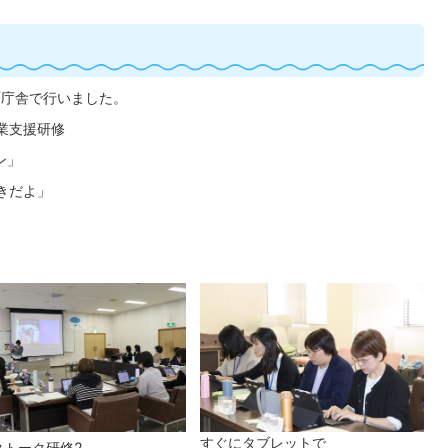
西庁舎で行いました。
業支援研修
ン」
すきだよ」
すぐにタブレットで
クトーク研修2