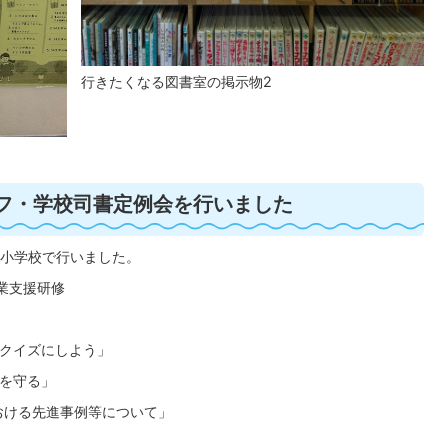
行きたくなる図書室の掲示物2
フ・学校司書定例会を行いました
雲小学校で行いました。
業支援研修
をクイズにしよう」
々を守る」
おける先進事例等について」