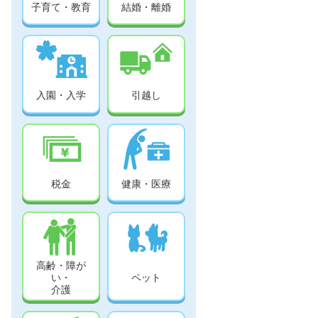
子育て・教育
結婚・離婚
入園・入学
引越し
税金
健康・医療
高齢・障が
い・
ペット
介護