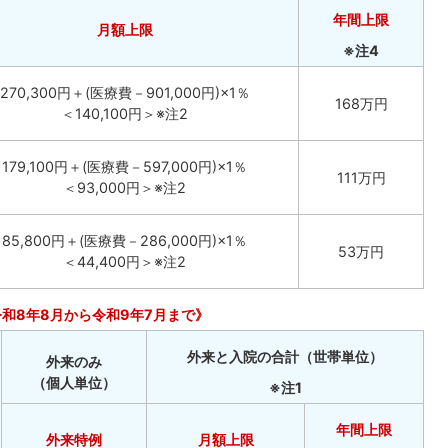
年間上限
月額上限
※注4
270,300円＋(医療費－901,000円)×1％
168万円
＜140,100円＞※注2
179,100円＋(医療費－597,000円)×1％
111万円
＜93,000円＞※注2
85,800円＋(医療費－286,000円)×1％
53万円
＜44,400円＞※注2
令和8年8月から令和9年7月まで》
外来と入院の合計（世帯単位）
外来のみ
（個人単位
）
※注1
年間上限
外来特例
月額上限