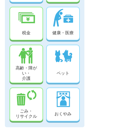
税金
健康・医療
高齢・障が
い・
ペット
介護
ごみ・
おくやみ
リサイクル