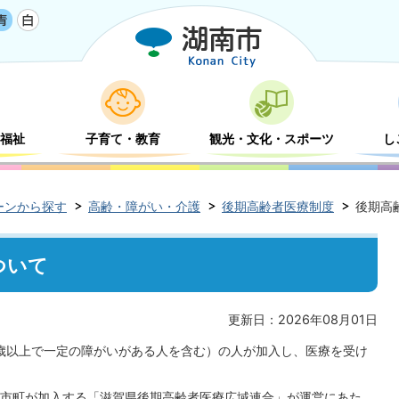
福祉
子育て・教育
観光・文化・スポーツ
し
ーンから探す
高齢・障がい・介護
後期高齢者医療制度
後期高
ついて
更新日：2026年08月01日
5歳以上で一定の障がいがある人を含む）の人が加入し、医療を受け
市町が加入する「滋賀県後期高齢者医療広域連合」が運営にあた