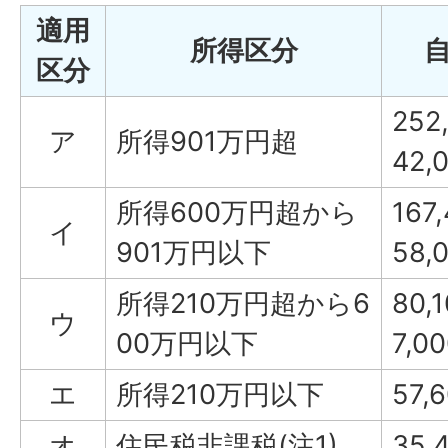
適用
所得区分
区分
25
ア
所得901万円超
42,
所得600万円超から
16
イ
901万円以下
58,
所得210万円超から6
80
ウ
00万円以下
7,0
エ
所得210万円以下
57,
オ
住民税非課税(注1)
35,