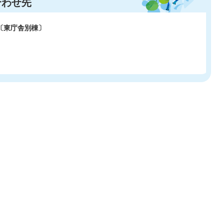
合わせ先
〔東庁舎別棟〕