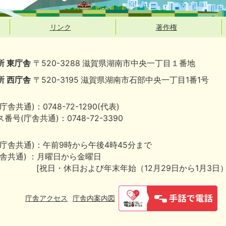
リンク
著作権
所 東庁舎
〒520-3288 滋賀県湖南市中央一丁目１番地
所 西庁舎
〒520-3195 滋賀県湖南市石部中央一丁目1番1号
庁舎共通)：0748-72-1290(代表)
番号(庁舎共通)：0748-72-3390
(庁舎共通)：午前9時から午後4時45分まで
庁舎共通) ：月曜日から金曜日
[祝日・休日および年末年始（12月29日から1月3日
庁舎アクセス
庁舎内案内図