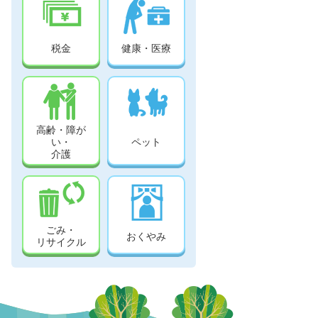
税金
健康・医療
高齢・障が
い・
ペット
介護
ごみ・
おくやみ
リサイクル