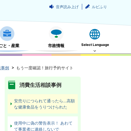
音声読み上げ
ルビふり
Select Language
ごと・産業
市政情報
談事例
もう一度確認！旅行予約サイト
消費生活相談事例
安売りにつられて通ったら…高額
な健康食品をうりつけられた
使用中に偽の警告表示！ あわて
て事業者に連絡しないで