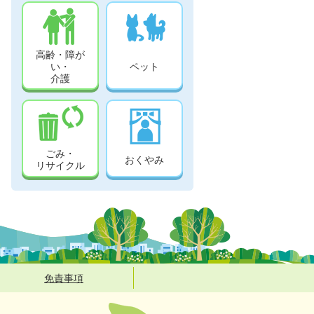
高齢・障が
い・
ペット
介護
ごみ・
おくやみ
リサイクル
免責事項