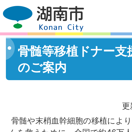
骨髄等移植ドナー支
のご案内
更
骨髄や末梢血幹細胞の移植により