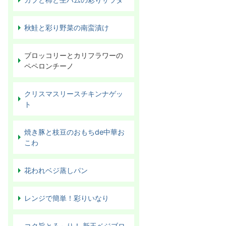
秋鮭と彩り野菜の南蛮漬け
ブロッコリーとカリフラワーの
ペペロンチーノ
クリスマスリースチキンナゲッ
ト
焼き豚と枝豆のおもちde中華お
こわ
花われベジ蒸しパン
レンジで簡単！彩りいなり
コク旨とろ～り！ 新玉ベジブロ