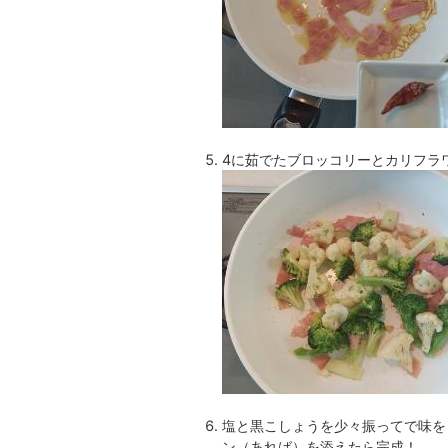
4に茹でたブロッコリーとカリフラ
塩と黒こしょうを少々振ってで味を
ン（あれば）を添えたら完成！