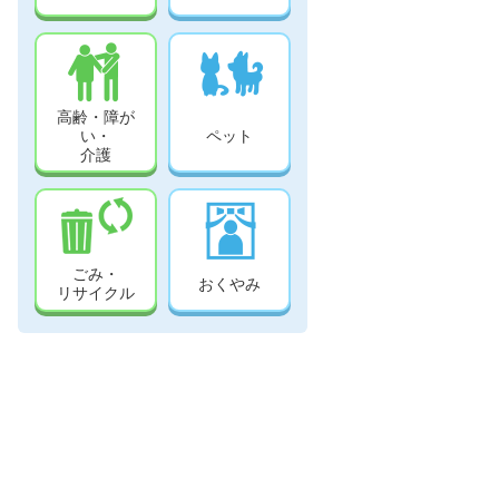
高齢・障が
い・
ペット
介護
ごみ・
おくやみ
リサイクル