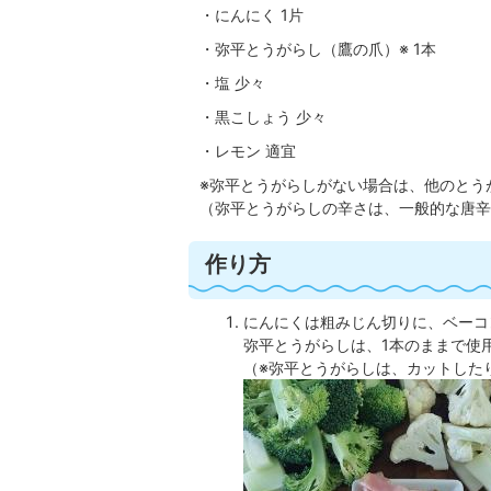
・にんにく 1片
・弥平とうがらし（鷹の爪）※ 1本
・塩 少々
・黒こしょう 少々
・レモン 適宜
※弥平とうがらしがない場合は、他のとう
（弥平とうがらしの辛さは、一般的な唐辛
作り方
にんにくは粗みじん切りに、ベーコ
弥平とうがらしは、1本のままで使
（※弥平とうがらしは、カットした