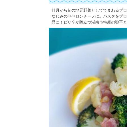
11月から旬の地元野菜としてでまわるブ
なじみのペペロンチーノに。パスタをブロ
品に！ピリ辛が際立つ湖南市特産の弥平と