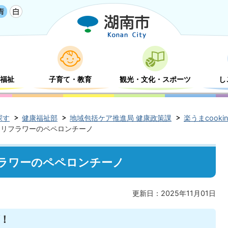
福祉
子育て・教育
観光・文化・スポーツ
し
探す
健康福祉部
地域包括ケア推進局 健康政策課
楽うまcook
カリフラワーのペペロンチーノ
ラワーのペペロンチーノ
更新日：2025年11月01日
！