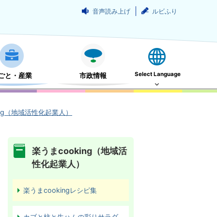
音声読み上げ
ルビふり
Select Language
ごと・産業
市政情報
ing（地域活性化起業人）
楽うまcooking（地域活
性化起業人）
楽うまcookingレシピ集
カブと柿と生ハムの彩りサラダ