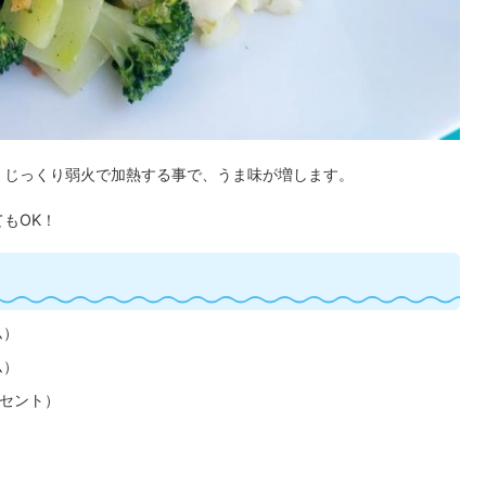
！じっくり弱火で加熱する事で、うま味が増します。
もOK！
ム）
ム）
ーセント）