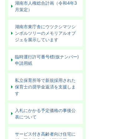
湖南市人権総合計画（令和4年3
月策定）
湖南市東庁舎にウツクシマツシ
ンボルツリーのメモリアルオブ
ジェを展示しています
臨時運行許可番号標(仮ナンバー)
申請用紙
私立保育所等で新規採用された
保育士の奨学金返済を支援しま
す
入札にかかる予定価格の事後公
表について
サービス付き高齢者向け住宅に