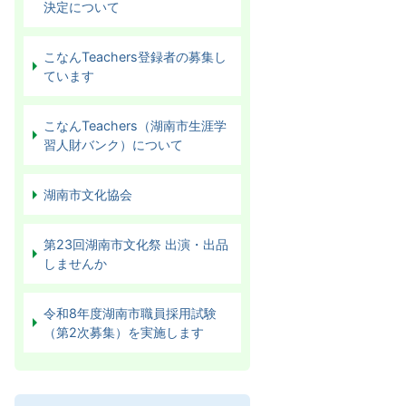
決定について
こなんTeachers登録者の募集し
ています
こなんTeachers（湖南市生涯学
習人財バンク）について
湖南市文化協会
第23回湖南市文化祭 出演・出品
しませんか
令和8年度湖南市職員採用試験
（第2次募集）を実施します