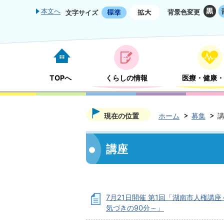
本文へ
背景色変更
文字サイズ
TOPへ
くらしの情報
医療・健康・
現在の位置
ホーム
募集
講座
7月21日開催 第1回「湖南市人権講
気づきの90分～」