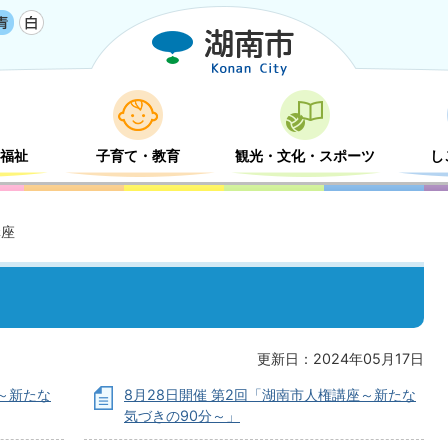
福祉
子育て・教育
観光・文化・スポーツ
し
講座
更新日：2024年05月17日
座～新たな
8月28日開催 第2回「湖南市人権講座～新たな
気づきの90分～」