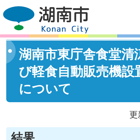
湖南市東庁舎食堂清
び軽食自動販売機設
について
更
結果