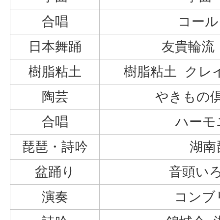
合唱
コール
日本舞踊
友貴輪流
樹脂粘土
樹脂粘土 クレ
陶芸
やきもの
合唱
ハーモ
琵琶・詩吟
湖南
盆踊り
音頭い
演奏
コンブ