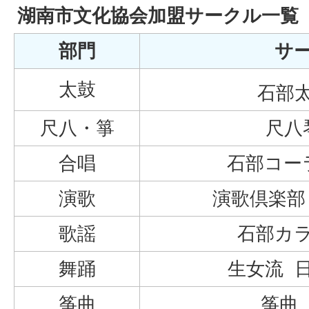
湖南市文化協会加盟サークル一覧
部門
サ
太鼓
石部
尺八・箏
尺八
合唱
石部コー
演歌
演歌倶楽部
歌謡
石部カ
舞踊
生女流 
筝曲
筝曲