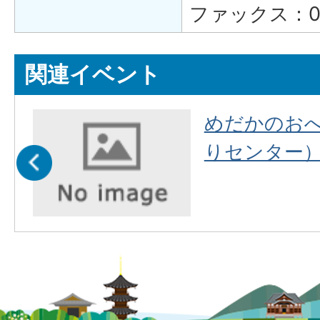
ファックス：074
関連イベント
こ
めだかのお
りセンター