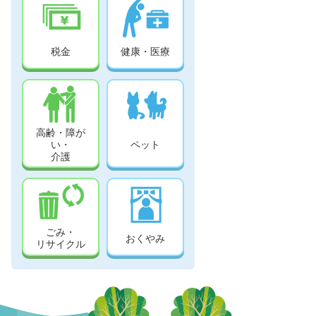
税金
健康・医療
高齢・障が
い・
ペット
介護
ごみ・
おくやみ
リサイクル