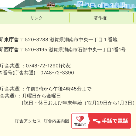
リンク
著作権
所 東庁舎
〒520-3288 滋賀県湖南市中央一丁目１番地
所 西庁舎
〒520-3195 滋賀県湖南市石部中央一丁目1番1号
庁舎共通)：0748-72-1290(代表)
番号(庁舎共通)：0748-72-3390
(庁舎共通)：午前9時から午後4時45分まで
庁舎共通) ：月曜日から金曜日
[祝日・休日および年末年始（12月29日から1月3日
庁舎アクセス
庁舎内案内図