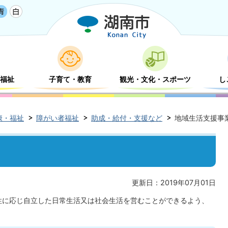
福祉
子育て・教育
観光・文化・スポーツ
し
康・福祉
障がい者福祉
助成・給付・支援など
地域生活支援事
更新日：2019年07月01日
性に応じ自立した日常生活又は社会生活を営むことができるよう、