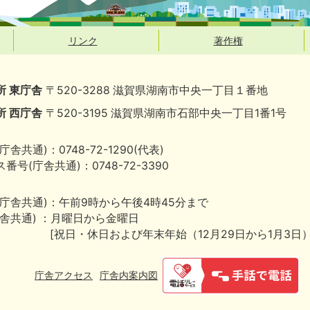
リンク
著作権
所 東庁舎
〒520-3288 滋賀県湖南市中央一丁目１番地
所 西庁舎
〒520-3195 滋賀県湖南市石部中央一丁目1番1号
庁舎共通)：0748-72-1290(代表)
番号(庁舎共通)：0748-72-3390
(庁舎共通)：午前9時から午後4時45分まで
庁舎共通) ：月曜日から金曜日
[祝日・休日および年末年始（12月29日から1月3日
庁舎アクセス
庁舎内案内図