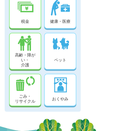
税金
健康・医療
高齢・障が
い・
ペット
介護
ごみ・
おくやみ
リサイクル