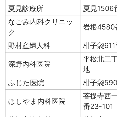
夏見診療所
夏見1506
なごみ内科クリニッ
岩根458
ク
野村産婦人科
柑子袋61
平松北二丁
深野内科医院
地
ふじた医院
柑子袋59
菩提寺西一
ほしやま内科医院
番23-101