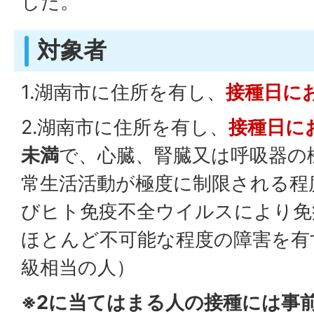
した。
対象者
1.湖南市に住所を有し、
接種日に
2.湖南市に住所を有し、
接種日に
未満
で、心臓、腎臓又は呼吸器の
常生活活動が極度に制限される程
びヒト免疫不全ウイルスにより免
ほとんど不可能な程度の障害を有
級相当の人）
※2に当てはまる人の接種には事