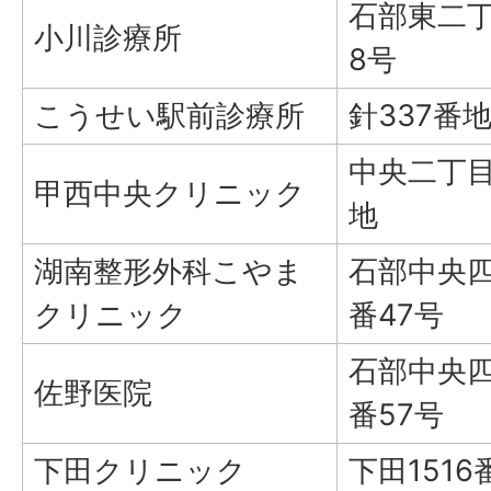
石部東二丁
小川診療所
8号
こうせい駅前診療所
針337番地
中央二丁目
甲西中央クリニック
地
湖南整形外科こやま
石部中央四
クリニック
番47号
石部中央四
佐野医院
番57号
下田クリニック
下田1516