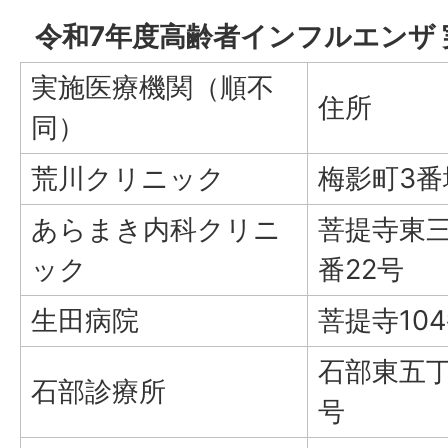
令和7年度高齢者インフルエンザ
実施医療機関（順不
住所
同）
荒川クリニック
梅影町3番
あらまき内科クリニ
菩提寺東三
ック
番22号
生田病院
菩提寺104
石部東五丁
石部診療所
号