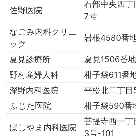
石部中央四丁
佐野医院
7号
なごみ内科クリニ
岩根4580番
ック
夏見診療所
夏見1506番地
野村産婦人科
柑子袋611番
深野内科医院
平松北二丁目
ふじた医院
柑子袋590番
菩提寺西一丁
ほしやま内科医院
3号-101