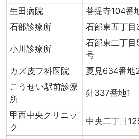
生田病院
菩提寺104番地
石部診療所
石部東五丁目
石部東二丁目5
小川診療所
号
カズ皮フ科医院
夏見634番地
こうせい駅前診療
針337番地1
所
甲西中央クリニッ
中央二丁目12
ク