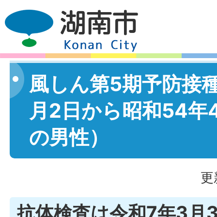
風しん第5期予防接種
月2日から昭和54年
の男性）
更
抗体検査は令和7年3月