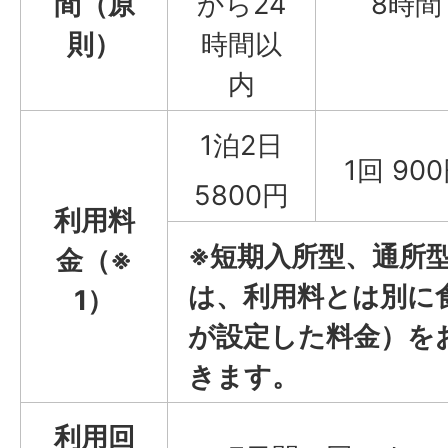
間（原
から24
8時間
則）
時間以
内
1泊2日
1回 90
5800円
利用料
※短期入所型、通所
金（※
は、利用料とは別に
1）
が設定した料金）を
きます。
利用回