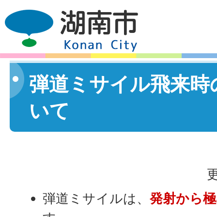
弾道ミサイル飛来時
いて
更
弾道ミサイルは、
発射から極