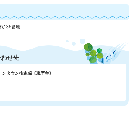
根136番地]
合わせ先
リーンタウン推進係〔東庁舎〕