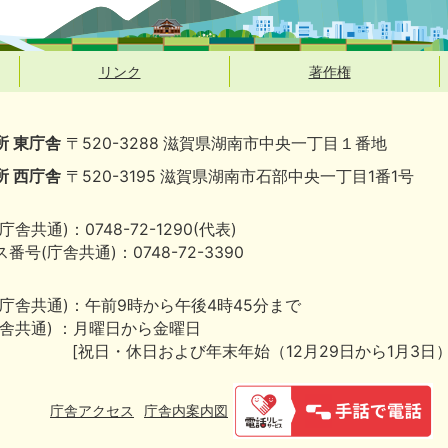
リンク
著作権
所 東庁舎
〒520-3288 滋賀県湖南市中央一丁目１番地
所 西庁舎
〒520-3195 滋賀県湖南市石部中央一丁目1番1号
庁舎共通)：0748-72-1290(代表)
番号(庁舎共通)：0748-72-3390
(庁舎共通)：午前9時から午後4時45分まで
庁舎共通) ：月曜日から金曜日
[祝日・休日および年末年始（12月29日から1月3日
庁舎アクセス
庁舎内案内図