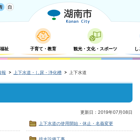
福祉
子育て・教育
観光・文化・スポーツ
し
情報
上下水道・し尿・浄化槽
上下水道
更新日：2019年07月08日
上下水道の使用開始・休止・名義変更
排水設備工事