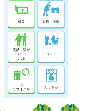
税金
健康・医療
高齢・障が
い・
ペット
介護
ごみ・
おくやみ
リサイクル