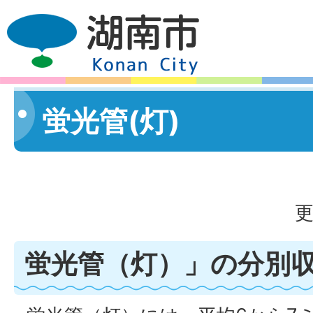
蛍光管(灯)
更
蛍光管（灯）」の分別