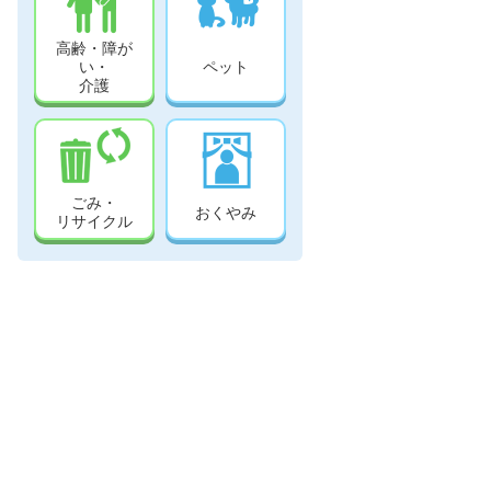
高齢・障が
い・
ペット
介護
ごみ・
おくやみ
リサイクル