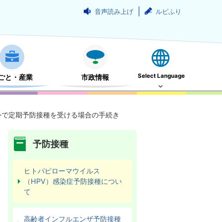
音声読み上げ
ルビふり
Select Language
ごと・産業
市政情報
外で定期予防接種を受ける場合の手続き
予防接種
ヒトパピローマウイルス
（HPV）感染症予防接種につい
て
高齢者インフルエンザ予防接種