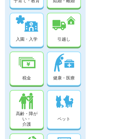
子育て・教育
結婚・離婚
入園・入学
引越し
税金
健康・医療
高齢・障が
い・
ペット
介護