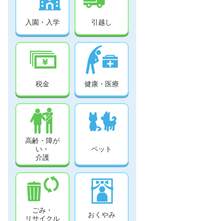
入園・入学
引越し
税金
健康・医療
高齢・障が
い・
ペット
介護
ごみ・
おくやみ
リサイクル