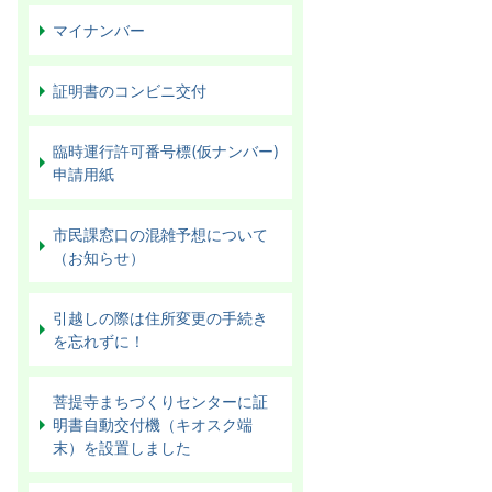
マイナンバー
証明書のコンビニ交付
臨時運行許可番号標(仮ナンバー)
申請用紙
市民課窓口の混雑予想について
（お知らせ）
引越しの際は住所変更の手続き
を忘れずに！
菩提寺まちづくりセンターに証
明書自動交付機（キオスク端
末）を設置しました