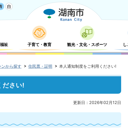
福祉
子育て・教育
観光・文化・スポーツ
し
ーンから探す
住民票・証明
本人通知制度をご利用ください!
ださい!
更新日：2026年02月12日