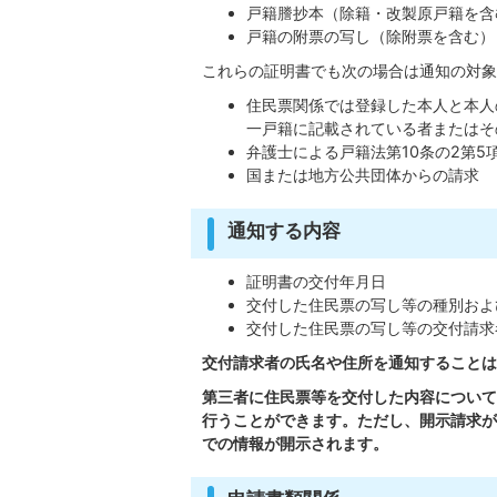
戸籍謄抄本（除籍・改製原戸籍を含
戸籍の附票の写し（除附票を含む）
これらの証明書でも次の場合は通知の対象
住民票関係では登録した本人と本人
一戸籍に記載されている者またはそ
弁護士による戸籍法第10条の2第5
国または地方公共団体からの請求
通知する内容
証明書の交付年月日
交付した住民票の写し等の種別およ
交付した住民票の写し等の交付請求
交付請求者の氏名や住所を通知することは
第三者に住民票等を交付した内容について
行うことができます。ただし、開示請求が
での情報が開示されます。