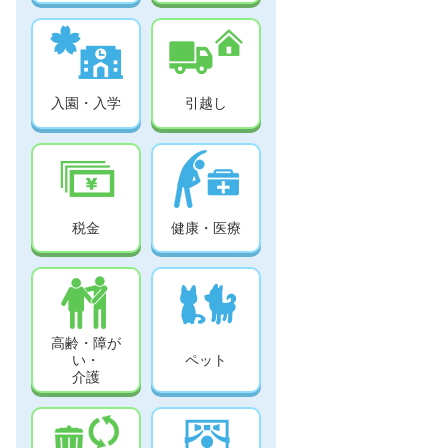
入園・入学
引越し
税金
健康・医療
高齢・障が
い・
ペット
介護