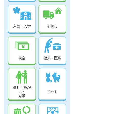
入園・入学
引越し
税金
健康・医療
高齢・障が
い・
ペット
介護