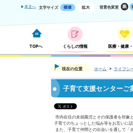
本文へ
背景色変更
文字サイズ
TOPへ
くらしの情報
医療・健康・
現在の位置
ホーム
ライフシ
子育て支援センターご
市内在住の未就園児とその保護者を対象
子育てのちょっとした悩み等をお互いに話
また、子育て仲間との出会いを通して「