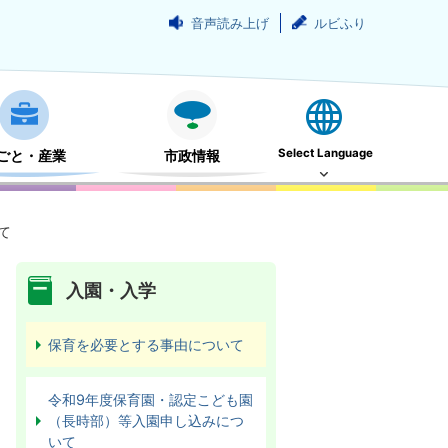
音声読み上げ
ルビふり
Select Language
ごと・産業
市政情報
て
入園・入学
保育を必要とする事由について
令和9年度保育園・認定こども園
（長時部）等入園申し込みにつ
いて