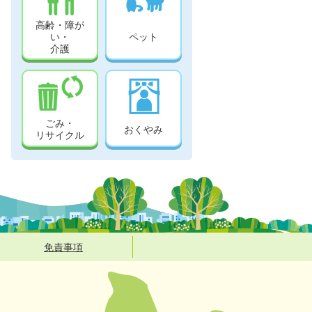
高齢・障が
い・
ペット
介護
ごみ・
おくやみ
リサイクル
免責事項