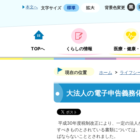
本文へ
背景色変更
文字サイズ
TOPへ
くらしの情報
医療・健康・
現在の位置
ホーム
ライフシ
大法人の電子申告義務
平成30年度税制改正により、一定の法人
すべきものとされている書類については、
ばならないこととされました。