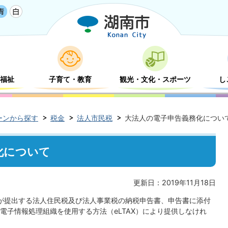
福祉
子育て・教育
観光・文化・スポーツ
し
ーンから探す
税金
法人市民税
大法人の電子申告義務化につい
化について
更新日：2019年11月18日
が提出する法人住民税及び法人事業税の納税申告書、申告書に添付
電子情報処理組織を使用する方法（eLTAX）により提供しなけれ