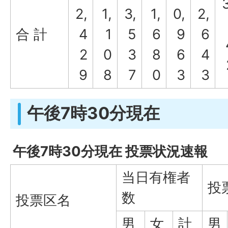
3
2,
1,
3,
1,
0,
2,
合 計
4
1
5
6
9
6
2
0
3
8
6
4
9
8
7
0
3
3
午後7時30分現在
午後7時30分現在 投票状況速報
当日有権者
投
数
投票区名
男
女
計
男