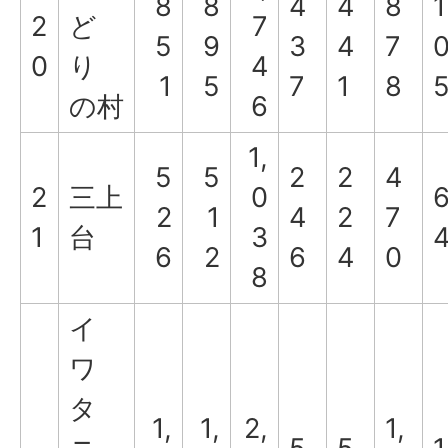
8
8
4
4
8
1
2
ど
7
5
9
3
4
7
0
り
4
1
5
7
1
8
の村
6
1,
5
5
2
2
4
2
三上
0
2
1
4
2
7
1
台
3
6
2
6
4
0
8
イ
ワ
タ
1,
1,
2,
1,