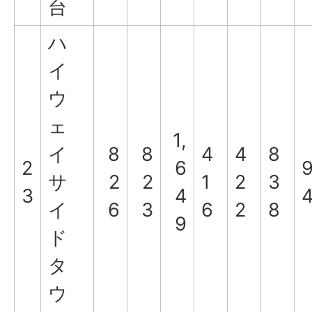
台
ハ
イ
ウ
ェ
1,
イ
8
8
4
4
8
2
6
サ
2
2
1
2
3
3
4
イ
6
3
6
2
8
9
ド
タ
ウ