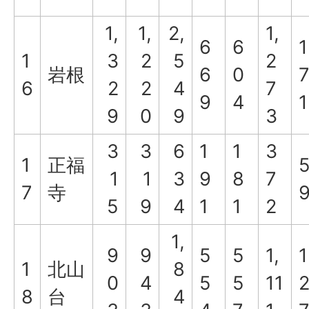
1,
1,
2,
1,
6
6
1
1
3
2
5
2
岩根
6
0
6
2
2
4
7
9
4
1
9
0
9
3
3
3
6
1
1
3
1
正福
1
1
3
9
8
7
7
寺
5
9
4
1
1
2
1,
9
9
5
5
1,
1
1
北山
8
0
4
5
5
11
8
台
4