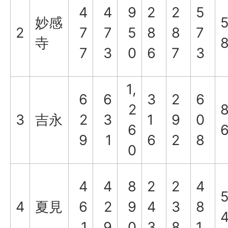
4
4
9
2
2
5
妙感
2
7
7
5
8
8
7
寺
7
3
0
6
7
3
1,
6
6
3
2
6
2
3
吉永
2
3
1
9
0
6
9
1
6
2
8
0
4
4
8
2
2
4
4
夏見
6
2
9
4
3
8
1
9
0
3
8
1