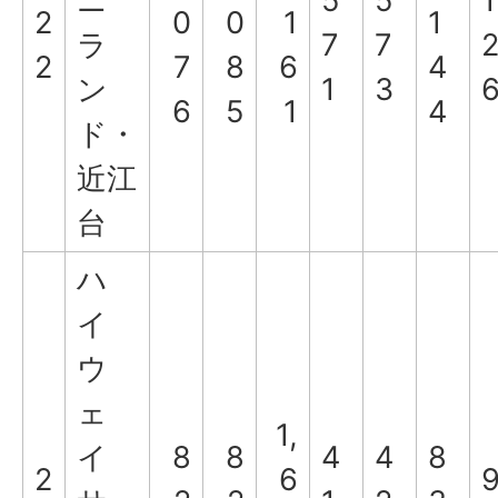
ニ
5
5
1
2
0
0
1
1
ラ
7
7
2
7
8
6
4
ン
1
3
6
5
1
4
ド・
近江
台
ハ
イ
ウ
ェ
1,
イ
8
8
4
4
8
2
6