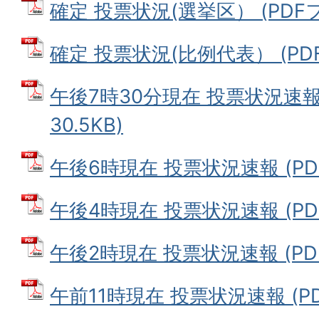
確定 投票状況(選挙区） (PDFファ
確定 投票状況(比例代表） (PDFフ
午後7時30分現在 投票状況速報 
30.5KB)
午後6時現在 投票状況速報 (PDF
午後4時現在 投票状況速報 (PDF
午後2時現在 投票状況速報 (PDF
午前11時現在 投票状況速報 (PDF