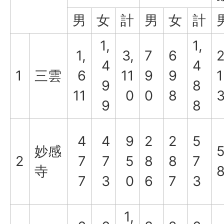
男
女
計
男
女
計
1,
1,
1,
3,
7
6
4
4
1
三雲
6
11
9
9
1
9
8
11
0
0
8
9
8
4
4
9
2
2
5
妙感
2
7
7
5
8
8
7
寺
7
3
0
6
7
3
1,