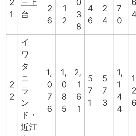
2
三上
0
2
1
4
2
7
1
台
3
6
2
6
4
0
8
イ
ワ
タ
1,
1,
2,
1,
ニ
5
5
1
2
0
0
1
1
ラ
7
7
2
7
8
6
4
ン
1
3
6
5
1
4
ド・
近江