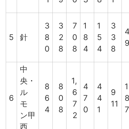
3
3
7
1
1
3
5
針
8
2
0
8
5
3
0
8
8
4
4
8
中
央・
1,
8
8
4
4
1
ル
6
9
6
6
0
7
4
モ
7
11
4
8
0
1
ン甲
2
西