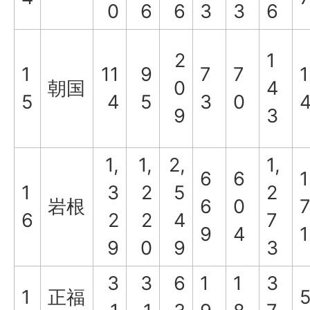
0
6
6
3
3
6
2
1
1
11
9
7
7
1
朝国
0
4
5
4
5
3
0
9
3
1,
1,
2,
1,
6
6
1
1
3
2
5
2
岩根
6
0
6
2
2
4
7
9
4
1
9
0
9
3
3
3
6
1
1
3
1
正福