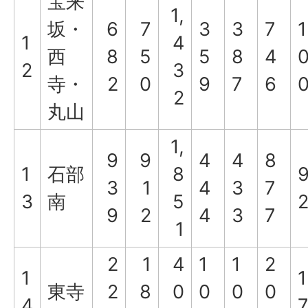
宝来
1,
坂・
6
7
3
3
7
1
1
4
西
8
5
5
8
4
2
3
寺・
2
0
9
7
6
2
丸山
1,
9
9
4
4
8
1
石部
8
3
1
4
3
7
3
南
5
9
2
4
3
7
1
2
1
4
1
1
2
1
1
東寺
2
8
0
0
0
0
4