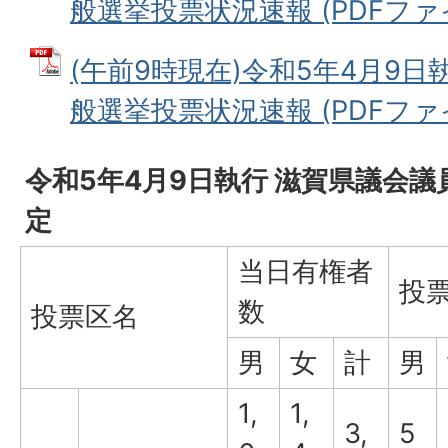
般選挙投票状況速報 (PDFファイル
(午前9時現在)令和5年4月9日
般選挙投票状況速報 (PDFファイル
令和5年4月9日執行 滋賀県議会議
定
当日有権者
投
数
投票区名
男
女
計
男
1,
1,
3,
5