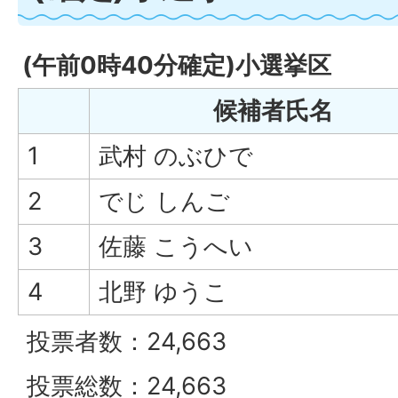
(午前0時40分確定)小選挙区
候補者氏名
1
武村 のぶひで
2
でじ しんご
3
佐藤 こうへい
4
北野 ゆうこ
投票者数：24,663
投票総数：24,663