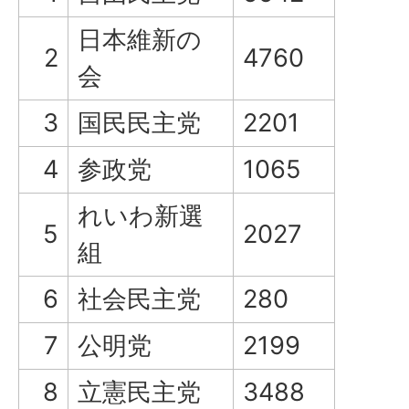
日本維新の
2
4760
会
3
国民民主党
2201
4
参政党
1065
れいわ新選
5
2027
組
6
社会民主党
280
7
公明党
2199
8
立憲民主党
3488