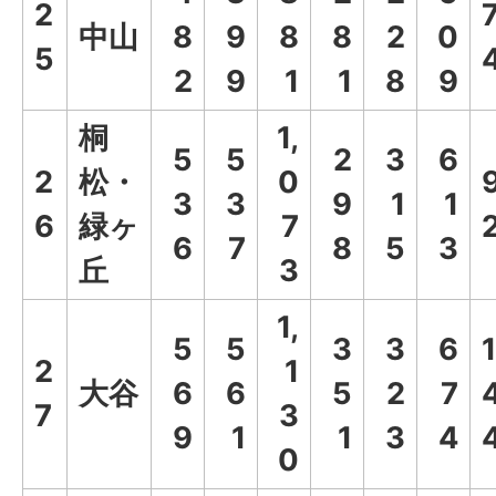
2
中山
8
9
8
8
2
0
5
2
9
1
1
8
9
桐
1,
5
5
2
3
6
2
松・
0
3
3
9
1
1
6
緑ヶ
7
6
7
8
5
3
丘
3
1,
5
5
3
3
6
1
2
1
大谷
6
6
5
2
7
7
3
9
1
1
3
4
0