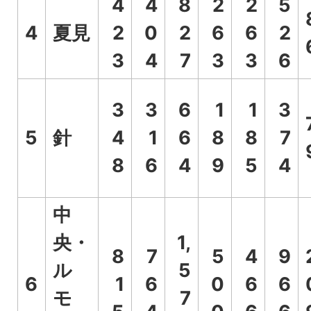
4
4
8
2
2
5
4
夏見
2
0
2
6
6
2
3
4
7
3
3
6
3
3
6
1
1
3
5
針
4
1
6
8
8
7
8
6
4
9
5
4
中
央・
1,
8
7
5
4
9
ル
5
6
1
6
0
6
6
モ
7