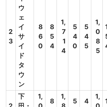
ウ
ェ
1,
1,
イ
8
8
5
5
2
7
0
サ
6
5
4
4
3
1
8
イ
0
4
0
5
4
5
ド
タ
ウ
ン
下
1,
1,
1,
8
5
4
2
田・
0
8
0