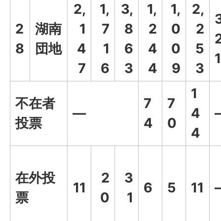
2,
1,
3,
1,
1,
2,
2
湖南
1
7
8
2
0
2
8
団地
4
1
6
4
0
5
1
7
6
3
4
9
3
1
不在者
7
7
―
4
投票
4
0
4
在外投
2
3
11
6
5
11
票
0
1