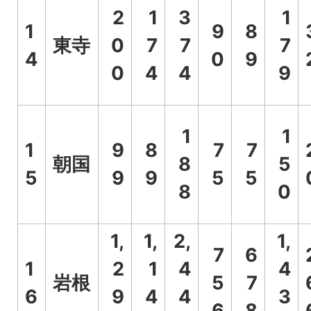
2
1
3
1
1
9
8
東寺
0
7
7
7
4
0
9
0
4
4
9
1
1
1
9
8
7
7
朝国
8
5
5
9
9
5
5
8
0
1,
1,
2,
1,
7
6
1
2
1
4
4
岩根
5
7
6
9
4
4
3
6
8