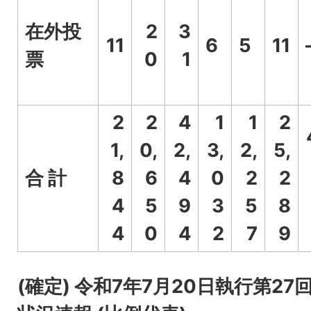
在外投
2
3
11
6
5
11
票
0
1
2
2
4
1
1
2
1,
0,
2,
3,
2,
5,
合 計
8
6
4
0
2
2
4
5
9
3
5
8
4
0
4
2
7
9
(確定) 令和7年7月20日執行第2