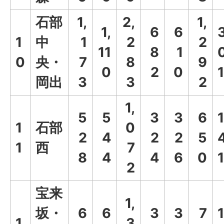
石部
1,
2,
1,
1,
6
6
1
中
1
2
2
11
8
1
0
央・
7
8
9
0
2
0
1
岡出
3
3
2
1,
5
5
3
3
6
1
1
石部
0
2
4
2
2
5
1
西
7
8
4
4
6
0
1
2
宝来
1,
坂・
6
6
3
3
7
1
1
3