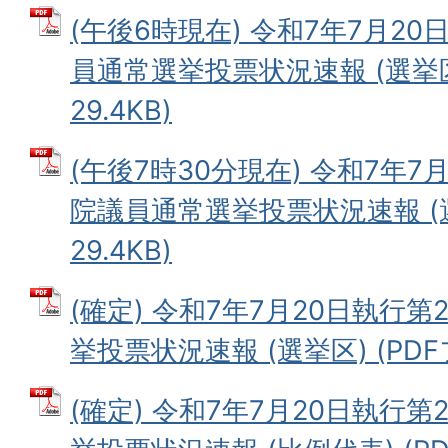
(午後6時現在) 令和7年7月2
員通常選挙投票状況速報 (選挙区)
29.4KB)
(午後7時30分現在) 令和7年7
院議員通常選挙投票状況速報 (選
29.4KB)
(確定) 令和7年7月20日執行
挙投票状況速報 (選挙区) (PDFフ
(確定) 令和7年7月20日執行