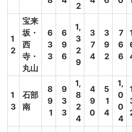
8
4
4
6
0
2
宝来
1,
坂・
6
6
3
3
7
1
3
西
3
9
7
9
6
2
2
寺・
3
6
4
2
6
9
丸山
1,
1,
8
9
4
5
1
石部
8
0
9
3
9
1
3
南
2
0
1
3
0
4
4
4