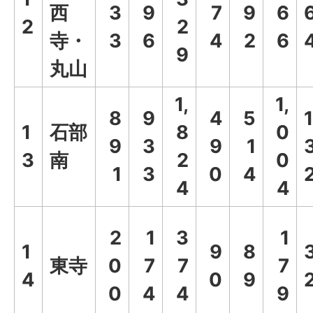
西
3
9
7
9
6
2
2
寺・
3
6
4
2
6
9
丸山
1,
1,
8
9
4
5
1
1
石部
8
0
9
3
9
1
3
南
2
0
1
3
0
4
4
4
2
1
3
1
1
9
8
東寺
0
7
7
7
4
0
9
0
4
4
9