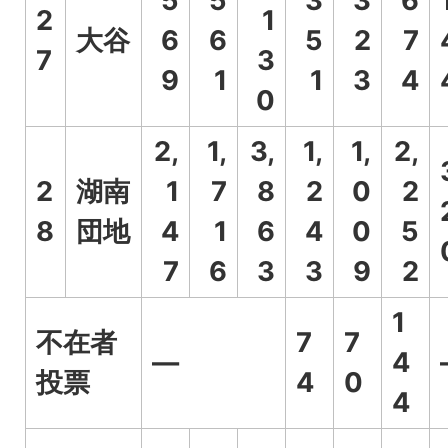
5
5
3
3
6
2
1
大谷
6
6
5
2
7
7
3
9
1
1
3
4
0
2,
1,
3,
1,
1,
2,
2
湖南
1
7
8
2
0
2
8
団地
4
1
6
4
0
5
7
6
3
3
9
2
1
不在者
7
7
―
4
投票
4
0
4