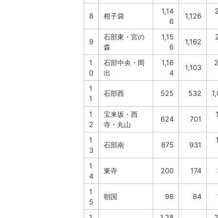
1,14
8
柑子袋
1,126
6
石部東・宮の
1,15
9
1,162
森
6
1
石部中央・岡
1,16
2
1,103
0
出
4
1
石部西
525
532
1
1
1
宝来坂・西
624
701
2
寺・丸山
1
石部南
875
931
3
1
東寺
200
174
4
1
朝国
98
84
5
1
1,28
2