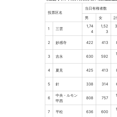
当日有権者数
投票区名
男
女
1,74
1,52
3
1
三雲
4
3
2
妙感寺
422
413
3
吉永
630
592
4
夏見
425
413
5
針
338
314
中央・ルモン
6
808
757
甲西
7
平松
636
600