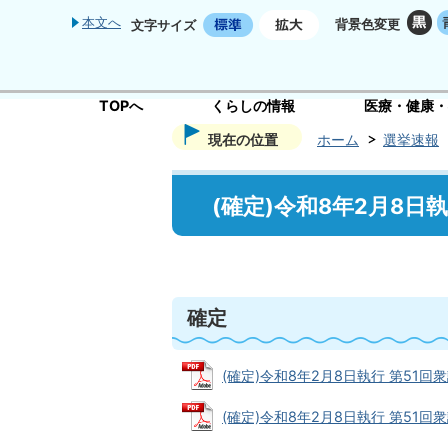
本文へ
背景色変更
文字サイズ
TOPへ
くらしの情報
医療・健康・
現在の位置
ホーム
選挙速報
(確定)令和8年2月8
確定
(確定)令和8年2月8日執行 第51回衆
(確定)令和8年2月8日執行 第51回衆