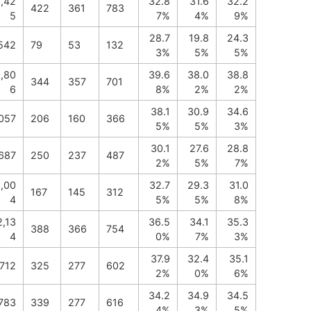
,42
32.8
31.6
32.2
422
361
783
5
7%
4%
9%
28.7
19.8
24.3
542
79
53
132
3%
5%
5%
1,80
39.6
38.0
38.8
344
357
701
6
8%
2%
2%
38.1
30.9
34.6
,057
206
160
366
5%
5%
3%
30.1
27.6
28.8
,687
250
237
487
2%
5%
7%
1,00
32.7
29.3
31.0
167
145
312
4
5%
5%
8%
2,13
36.5
34.1
35.3
388
366
754
4
0%
7%
3%
37.9
32.4
35.1
,712
325
277
602
2%
0%
6%
34.2
34.9
34.5
,783
339
277
616
4%
3%
5%