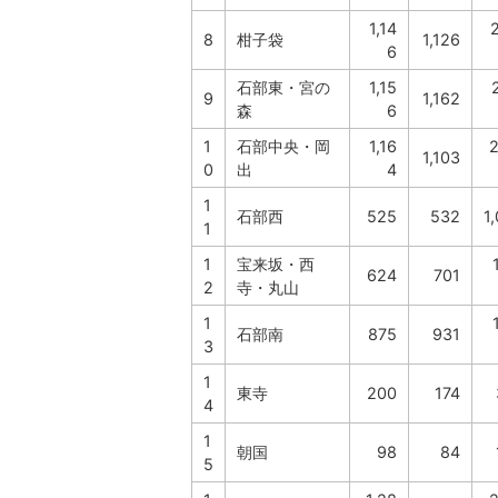
1,14
8
柑子袋
1,126
6
石部東・宮の
1,15
9
1,162
森
6
1
石部中央・岡
1,16
2
1,103
0
出
4
1
石部西
525
532
1
1
1
宝来坂・西
624
701
2
寺・丸山
1
石部南
875
931
3
1
東寺
200
174
4
1
朝国
98
84
5