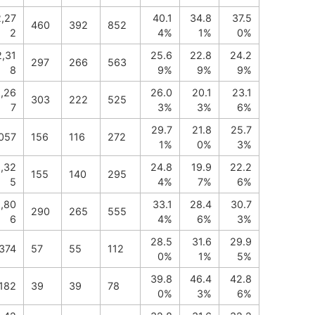
2,27
40.1
34.8
37.5
460
392
852
2
4%
1%
0%
2,31
25.6
22.8
24.2
297
266
563
8
9%
9%
9%
,26
26.0
20.1
23.1
303
222
525
7
3%
3%
6%
29.7
21.8
25.7
,057
156
116
272
1%
0%
3%
1,32
24.8
19.9
22.2
155
140
295
5
4%
7%
6%
1,80
33.1
28.4
30.7
290
265
555
6
4%
6%
3%
28.5
31.6
29.9
374
57
55
112
0%
1%
5%
39.8
46.4
42.8
182
39
39
78
0%
3%
6%