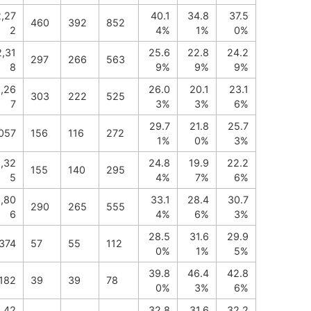
2,27
40.1
34.8
37.5
460
392
852
2
4%
1%
0%
2,31
25.6
22.8
24.2
297
266
563
8
9%
9%
9%
,26
26.0
20.1
23.1
303
222
525
7
3%
3%
6%
29.7
21.8
25.7
,057
156
116
272
1%
0%
3%
1,32
24.8
19.9
22.2
155
140
295
5
4%
7%
6%
1,80
33.1
28.4
30.7
290
265
555
6
4%
6%
3%
28.5
31.6
29.9
374
57
55
112
0%
1%
5%
39.8
46.4
42.8
182
39
39
78
0%
3%
6%
,42
32.8
31.6
32.2