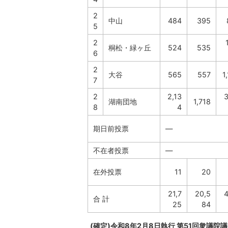
2
中山
484
395
5
2
桐松・緑ヶ丘
524
535
6
2
大谷
565
557
1
7
2
2,13
3
湖南団地
1,718
8
4
期日前投票
―
不在者投票
―
在外投票
11
20
21,7
20,5
4
合 計
25
84
(確定)令和8年2月8日執行 第51回衆議院