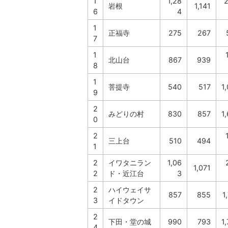
1
1,28
2
岩根
1,141
6
4
1
正福寺
275
267
7
1
北山台
867
939
8
1
菩提寺
540
517
1
9
2
みどりの村
830
857
1
0
2
三上台
510
494
1
2
イワタニラン
1,06
1,071
2
ド・近江台
3
2
ハイウェイサ
857
855
1
3
イドタウン
2
下田・堂の城
990
793
1
4