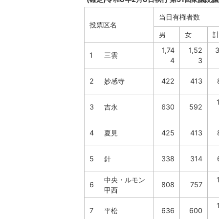
当日有権者数
投票区名
男
女
1,74
1,52
3
1
三雲
4
3
2
妙感寺
422
413
3
吉永
630
592
4
夏見
425
413
5
針
338
314
中央・ルモン
6
808
757
甲西
7
平松
636
600