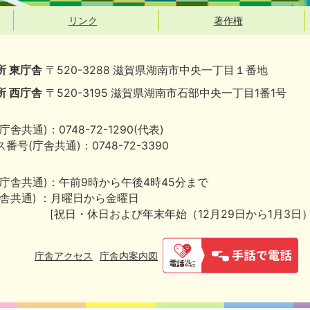
リンク
著作権
所 東庁舎
〒520-3288 滋賀県湖南市中央一丁目１番地
所 西庁舎
〒520-3195 滋賀県湖南市石部中央一丁目1番1号
庁舎共通)：0748-72-1290(代表)
番号(庁舎共通)：0748-72-3390
(庁舎共通)：午前9時から午後4時45分まで
庁舎共通) ：月曜日から金曜日
[祝日・休日および年末年始（12月29日から1月3日
庁舎アクセス
庁舎内案内図