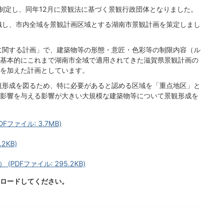
を制定し、同年12月に景観法に基づく景観行政団体となりました。
織し、市内全域を景観計画区域とする湖南市景観計画を策定しまし
に関する計画」で、建築物等の形態・意匠・色彩等の制限内容（ル
基本的にこれまで湖南市全域で適用されてきた滋賀県景観計画の
を加えた計画としています。
観形成を図るため、特に必要があると認める区域を「重点地区」と
影響を与える影響が大きい大規模な建築物等について景観形成を
ファイル: 3.7MB)
2KB)
DFファイル: 295.2KB)
ロードしてください。