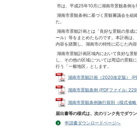
市は、平成25年10月に湖南市景観条例
湖南市景観条例に基づく景観審議会を組
た。
湖南市景観計画とは「良好な景観の形成
ール）等をまとめたものです。本計画は、
内容を踏襲し、湖南市の特性に応じた内容
湖南市景観計画区域内において良好な景
し、その他の区域については周辺の景観に
行う「一般地区」とします。
湖南市景観計画（2020改定版） (PDF
湖南市景観条例 (PDFファイル: 229.
湖南市景観条例施行規則（様式省略） (P
届出書等の様式は、次のリンク先でダウン
申請書ダウンロードページへ