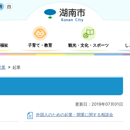
福祉
子育て・教育
観光・文化・スポーツ
し
産業
起業
更新日：2019年07月01日
外国人のための起業・開業に関する相談会