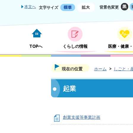
本文へ
背景色変更
文字サイズ
TOPへ
くらしの情報
医療・健康・
現在の位置
ホーム
しごと・
起業
創業支援等事業計画