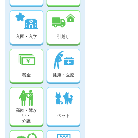
入園・入学
引越し
税金
健康・医療
高齢・障が
い・
ペット
介護