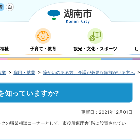
福祉
子育て・教育
観光・文化・スポーツ
し
産業
雇用・就業
障がいのある方、介護が必要な家族がいる方へ
を知っていますか?
更新日：2021年12月01日
クの職業相談コーナーとして、市役所東庁舎1階に設置されてい