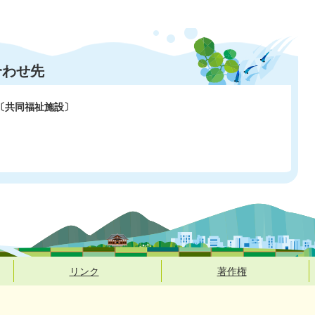
合わせ先
〔共同福祉施設〕
リンク
著作権