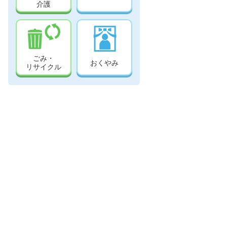
介護
ごみ・
おくやみ
リサイクル