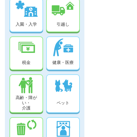
入園・入学
引越し
税金
健康・医療
高齢・障が
い・
ペット
介護