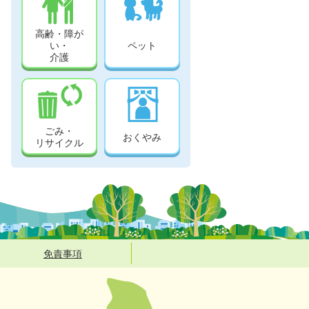
高齢・障が
い・
ペット
介護
ごみ・
おくやみ
リサイクル
免責事項