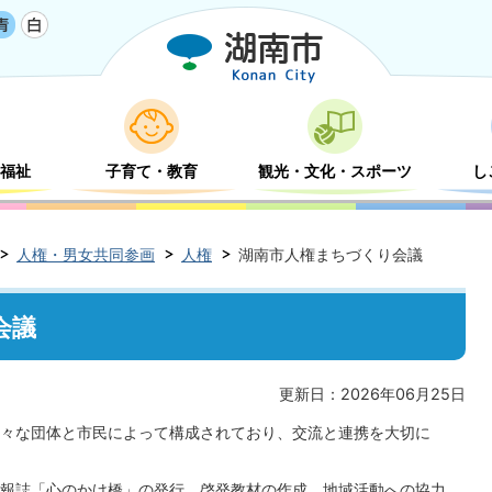
福祉
子育て・教育
観光・文化・スポーツ
し
人権・男女共同参画
人権
湖南市人権まちづくり会議
会議
更新日：2026年06月25日
々な団体と市民によって構成されており、交流と連携を大切に
報誌「心のかけ橋」の発行、啓発教材の作成、地域活動への協力