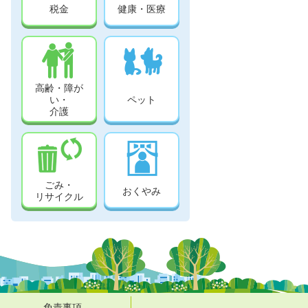
税金
健康・医療
高齢・障が
い・
ペット
介護
ごみ・
おくやみ
リサイクル
免責事項