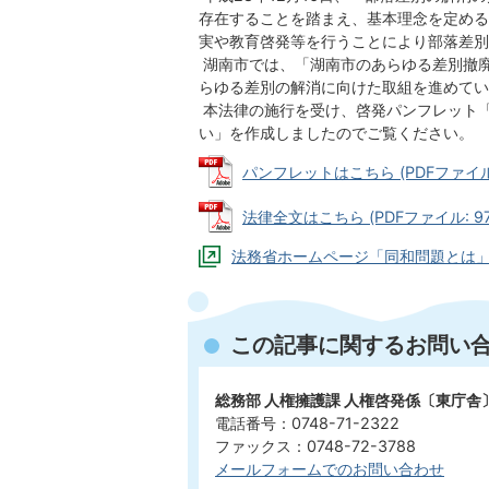
存在することを踏まえ、基本理念を定める
実や教育啓発等を行うことにより部落差別
湖南市では、「湖南市のあらゆる差別撤
らゆる差別の解消に向けた取組を進めてい
本法律の施行を受け、啓発パンフレット
い」を作成しましたのでご覧ください。
パンフレットはこちら (PDFファイル: 
法律全文はこちら (PDFファイル: 97.
法務省ホームページ「同和問題とは
この記事に関するお問い
総務部 人権擁護課 人権啓発係〔東庁舎
電話番号：0748-71-2322
ファックス：0748-72-3788
メールフォームでのお問い合わせ