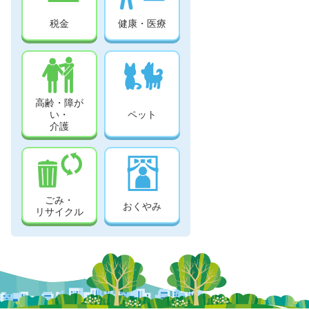
税金
健康・医療
高齢・障が
い・
ペット
介護
ごみ・
おくやみ
リサイクル