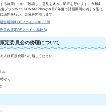
する施策について協議し、意見を述べ、助言を行います。令和4
プランWith KONAN Planが令和8年度で計画期間の満了を迎え
に諮問を行い、会議を開催します。
則(PDFファイル:90.3KB)
名簿(PDFファイル:64KB)
策定委員会の傍聴について
る人は直接会場へお越しください。
員会
7時から
室
い。