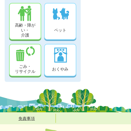
高齢・障が
い・
ペット
介護
ごみ・
おくやみ
リサイクル
免責事項