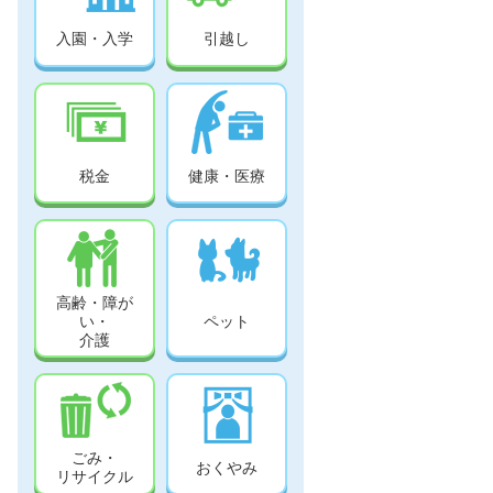
入園・入学
引越し
税金
健康・医療
高齢・障が
い・
ペット
介護
ごみ・
おくやみ
リサイクル